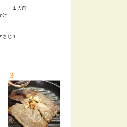
肉） １人前
かけ
大さじ１
３