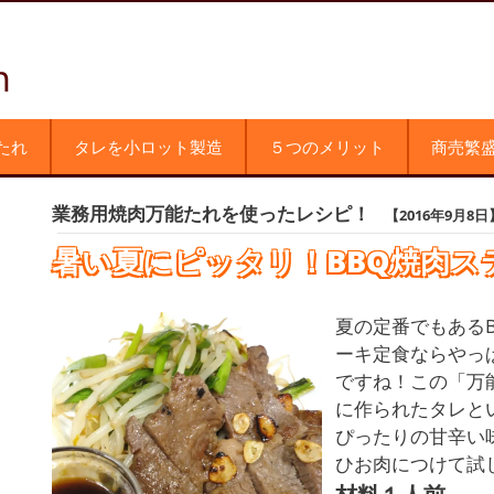
たれ
タレを小ロット製造
５つのメリット
商売繁
業務用焼肉万能たれを使ったレシピ！
【2016年9月8日
暑い夏にピッタリ！BBQ焼肉ス
夏の定番でもある
ーキ定食ならやっ
ですね！この「万
に作られたタレと
ぴったりの甘辛い
ひお肉につけて試
材料１人前