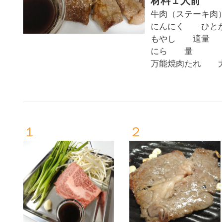
牛肉（ステーキ
にんにく ひと
もやし 適量
にら 量
万能焼肉たれ 
１
２