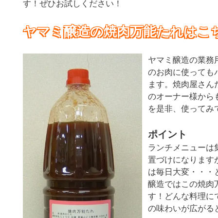
す！ぜひお試しください！
ヤマミ醸造の焼肉万能たれはこ
ヤマミ醸造の業務
のお肉に使っても
ます。焼肉屋さん
のオーナー様から
を是非、使ってみ
ポイント
ランチメニューは
置づけになります
は毎日大変・・・
醸造ではこの焼肉
す！どんな料理に
の味わいが広がると